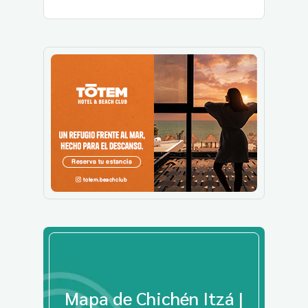
Mapa de Chichén Itzá |