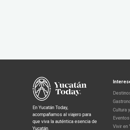
Interes
Destino
Gastron
En Yucatán Today,
Cultura 
acompañamos al viajero para
Eventos
que viva la auténtica esencia de
Vivir en
Yucatán.