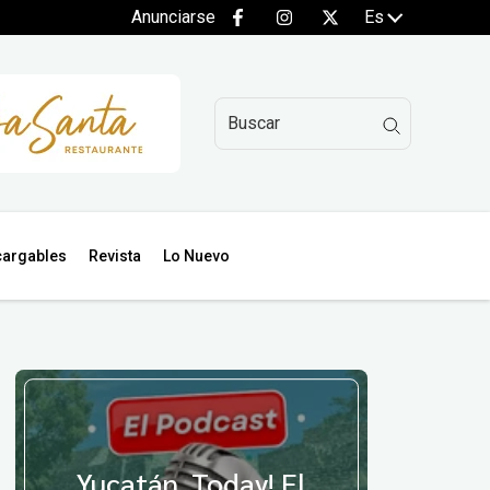
Anunciarse
Es
argables
Revista
Lo Nuevo
Yucatán, Today! El