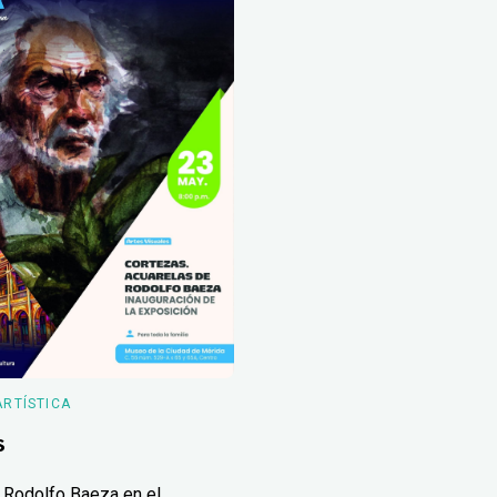
ARTÍSTICA
s
 Rodolfo Baeza en el