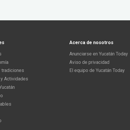
es
Acerca de nosotros
s
Anunciarse en Yucatán Today
omía
Aviso de privacidad
y tradiciones
El equipo de Yucatán Today
 y Actividades
 Yucatán
io
ables
o