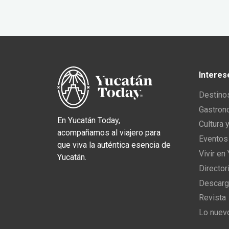
Interes
Destino
Gastron
En Yucatán Today,
Cultura 
acompañamos al viajero para
Eventos
que viva la auténtica esencia de
Vivir en
Yucatán.
Director
Descarg
Revista
Lo nuev