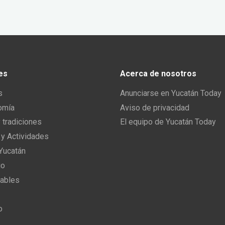
es
Acerca de nosotros
s
Anunciarse en Yucatán Today
omía
Aviso de privacidad
y tradiciones
El equipo de Yucatán Today
 y Actividades
 Yucatán
io
ables
o