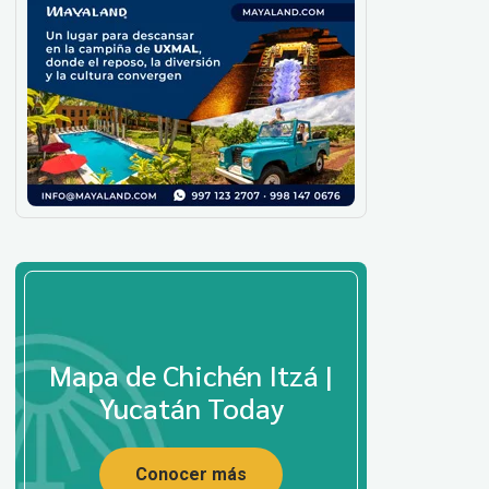
Mapa de Chichén Itzá |
Yucatán Today
Conocer más