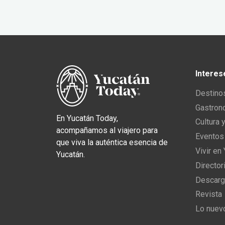
Interes
Destino
Gastron
En Yucatán Today,
Cultura 
acompañamos al viajero para
Eventos
que viva la auténtica esencia de
Vivir en
Yucatán.
Director
Descarg
Revista
Lo nuev