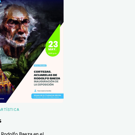
ARTÍSTICA
s
 Rodolfo Baeza en el