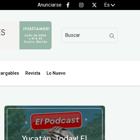
Anunciarse
Es
argables
Revista
Lo Nuevo
Yucatán, Today! El