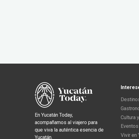
Interes
Destino
Gastron
En Yucatán Today,
Cultura 
acompañamos al viajero para
Eventos
que viva la auténtica esencia de
Vivir en
Yucatán.