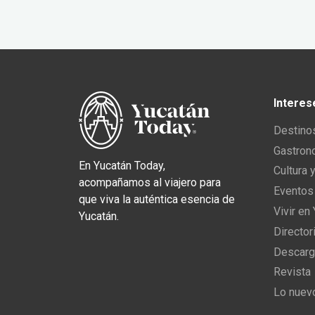
Interes
Destino
Gastron
En Yucatán Today,
Cultura 
acompañamos al viajero para
Eventos
que viva la auténtica esencia de
Vivir en
Yucatán.
Director
Descarg
Revista
Lo nuev