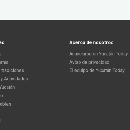
es
Acerca de nosotros
s
Anunciarse en Yucatán Today
omía
Aviso de privacidad
y tradiciones
El equipo de Yucatán Today
 y Actividades
 Yucatán
io
ables
o