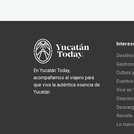
Interes
Destino
Gastron
En Yucatán Today,
Cultura 
acompañamos al viajero para
Eventos
que viva la auténtica esencia de
Vivir en
Yucatán.
Director
Descarg
Revista
Lo nuev