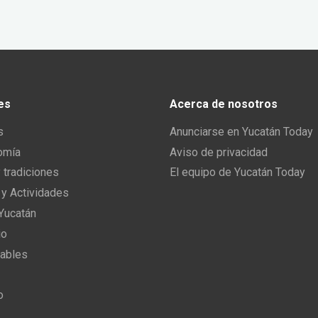
es
Acerca de nosotros
s
Anunciarse en Yucatán Today
omía
Aviso de privacidad
y tradiciones
El equipo de Yucatán Today
 y Actividades
 Yucatán
io
ables
o