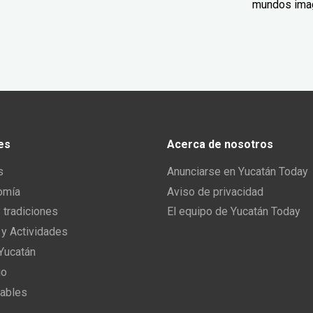
mundos ima
es
Acerca de nosotros
s
Anunciarse en Yucatán Today
omía
Aviso de privacidad
y tradiciones
El equipo de Yucatán Today
 y Actividades
 Yucatán
io
ables