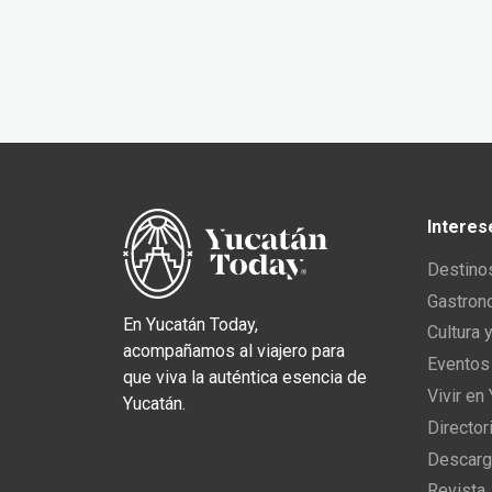
Interes
Destino
Gastron
En Yucatán Today,
Cultura 
acompañamos al viajero para
Eventos
que viva la auténtica esencia de
Vivir en
Yucatán.
Director
Descarg
Revista