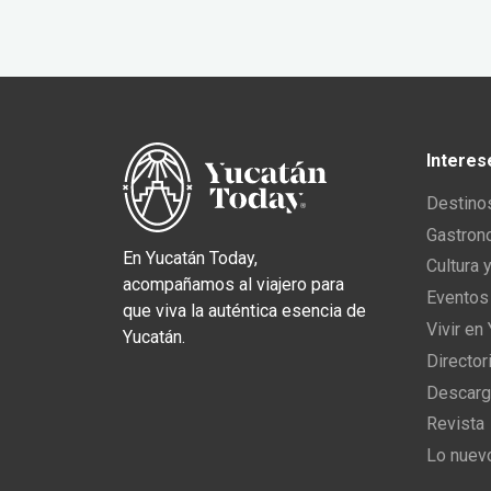
Interes
Destino
Gastron
En Yucatán Today,
Cultura 
acompañamos al viajero para
Eventos
que viva la auténtica esencia de
Vivir en
Yucatán.
Director
Descarg
Revista
Lo nuev