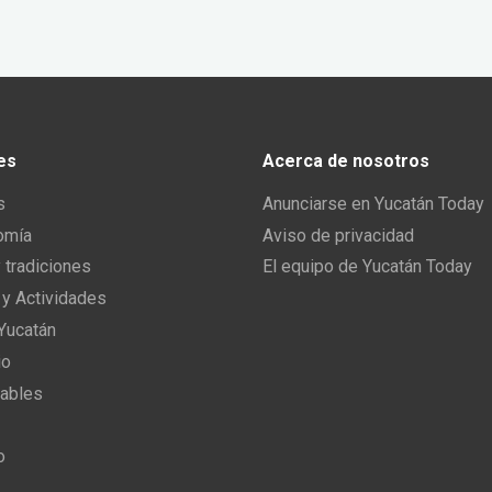
es
Acerca de nosotros
s
Anunciarse en Yucatán Today
omía
Aviso de privacidad
y tradiciones
El equipo de Yucatán Today
 y Actividades
 Yucatán
io
ables
o