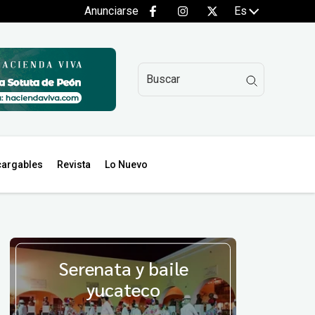
Anunciarse
Es
argables
Revista
Lo Nuevo
Serenata y baile
yucateco