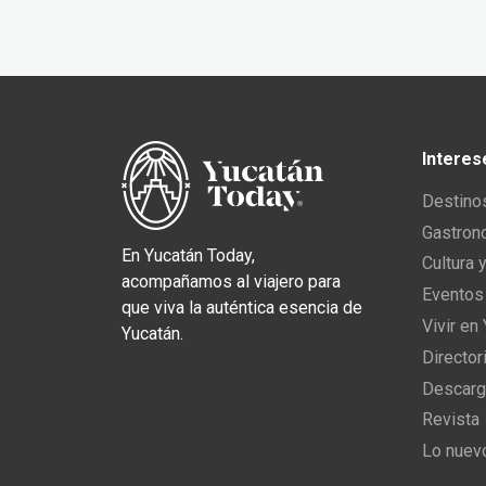
Interes
Destino
Gastron
En Yucatán Today,
Cultura 
acompañamos al viajero para
Eventos
que viva la auténtica esencia de
Vivir en
Yucatán.
Director
Descarg
Revista
Lo nuev