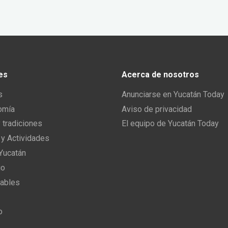
es
Acerca de nosotros
s
Anunciarse en Yucatán Today
omía
Aviso de privacidad
y tradiciones
El equipo de Yucatán Today
 y Actividades
 Yucatán
io
ables
o