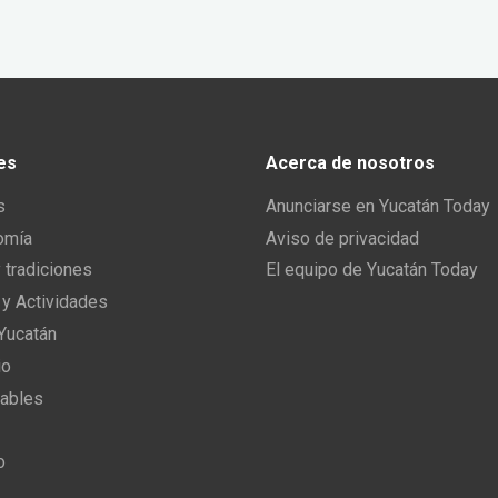
es
Acerca de nosotros
s
Anunciarse en Yucatán Today
omía
Aviso de privacidad
y tradiciones
El equipo de Yucatán Today
 y Actividades
 Yucatán
io
ables
o