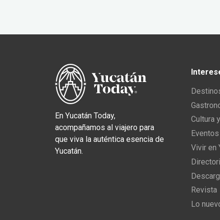
Interes
Destino
Gastron
En Yucatán Today,
Cultura 
acompañamos al viajero para
Eventos
que viva la auténtica esencia de
Vivir en
Yucatán.
Director
Descarg
Revista
Lo nuev