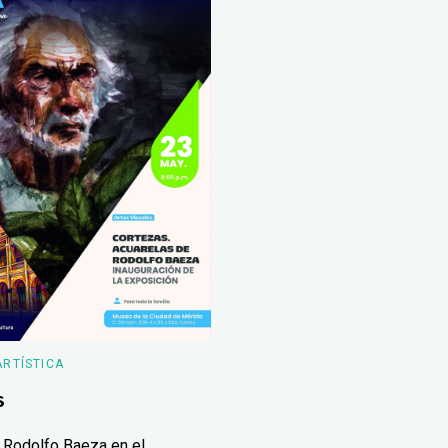
ARTÍSTICA
s
 Rodolfo Baeza en el