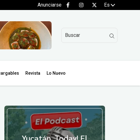
Anunciarse
Es
argables
Revista
Lo Nuevo
Yucatán, Today! El