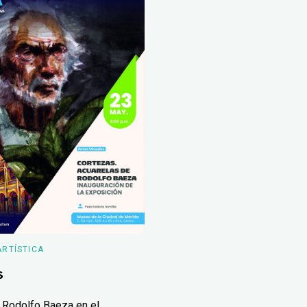
ARTÍSTICA
s
 Rodolfo Baeza en el