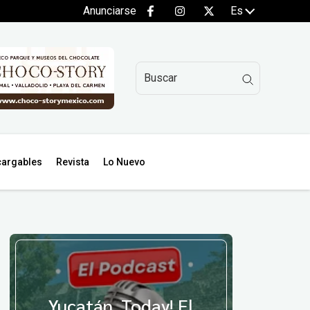
Anunciarse
Es
argables
Revista
Lo Nuevo
Yucatán, Today! El