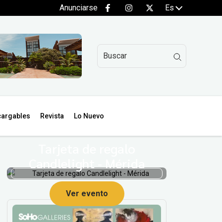
Anunciarse
Es
argables
Revista
Lo Nuevo
Tarjeta de regalo
Candlelight - Mérida
Ver evento