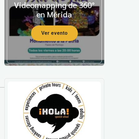
Videomapping de 360°
en Mérida
Ver evento