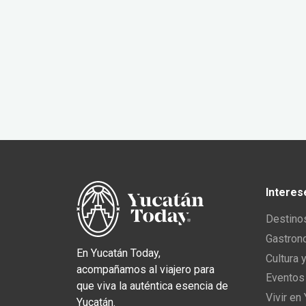
Interes
Destino
Gastron
En Yucatán Today,
Cultura 
acompañamos al viajero para
Eventos
que viva la auténtica esencia de
Vivir en
Yucatán.