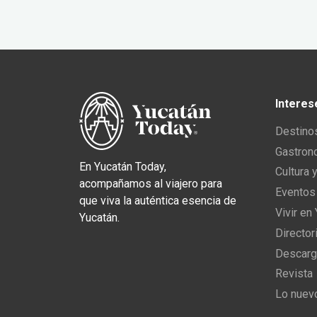
Interes
Destino
Gastron
En Yucatán Today,
Cultura 
acompañamos al viajero para
Eventos
que viva la auténtica esencia de
Vivir en
Yucatán.
Director
Descarg
Revista
Lo nuev