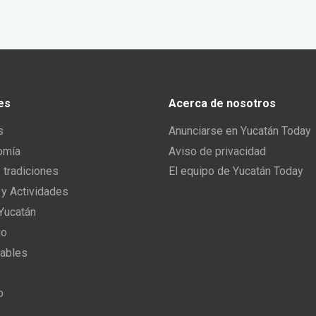
es
Acerca de nosotros
s
Anunciarse en Yucatán Today
omía
Aviso de privacidad
y tradiciones
El equipo de Yucatán Today
 y Actividades
 Yucatán
io
ables
o