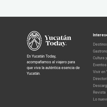
Interes
Destino
Gastron
En Yucatán Today,
Cultura 
acompañamos al viajero para
Eventos
que viva la auténtica esencia de
Vivir en
Yucatán.
Director
Descarg
Revista
Lo nuev