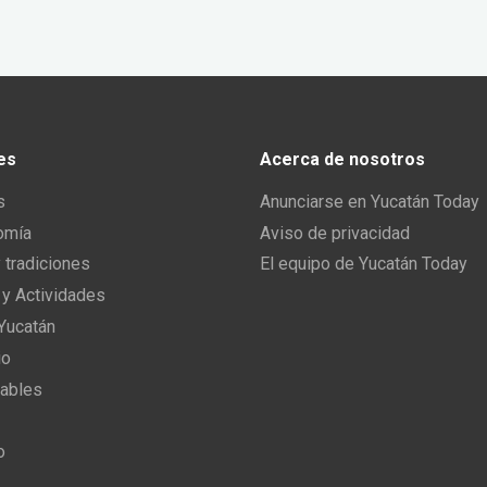
es
Acerca de nosotros
s
Anunciarse en Yucatán Today
omía
Aviso de privacidad
y tradiciones
El equipo de Yucatán Today
 y Actividades
 Yucatán
io
ables
o