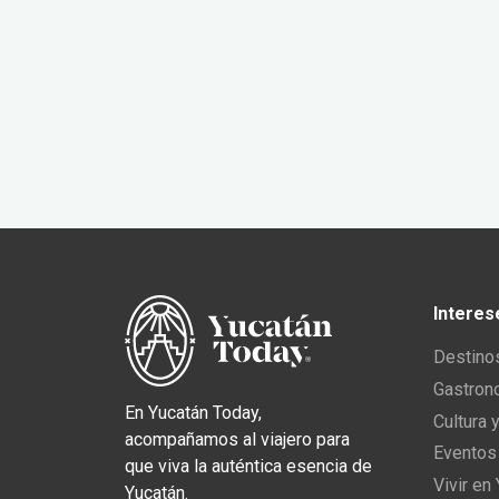
Interes
Destino
Gastron
En Yucatán Today,
Cultura 
acompañamos al viajero para
Eventos
que viva la auténtica esencia de
Vivir en
Yucatán.