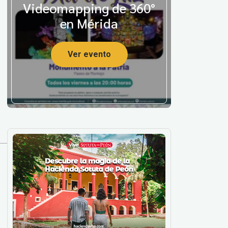
Videomapping de 360°
en Mérida
Ver evento