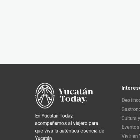
Interes
Destino
Gastron
En Yucatán Today,
Cultura 
acompañamos al viajero para
Eventos
que viva la auténtica esencia de
Vivir en
Yucatán.