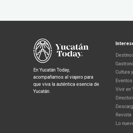
Interes
Destino
Gastron
En Yucatán Today,
Cultura 
acompañamos al viajero para
Eventos
que viva la auténtica esencia de
Vivir en
Yucatán.
Director
Descarg
Revista
Lo nuev