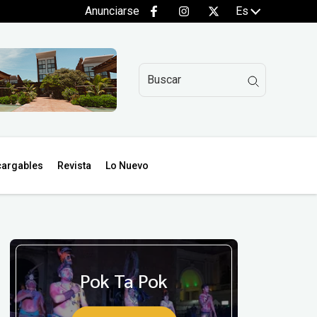
Anunciarse
Es
argables
Revista
Lo Nuevo
Pok Ta Pok