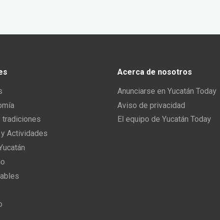
es
Acerca de nosotros
s
Anunciarse en Yucatán Today
omía
Aviso de privacidad
y tradiciones
El equipo de Yucatán Today
 y Actividades
 Yucatán
io
ables
o