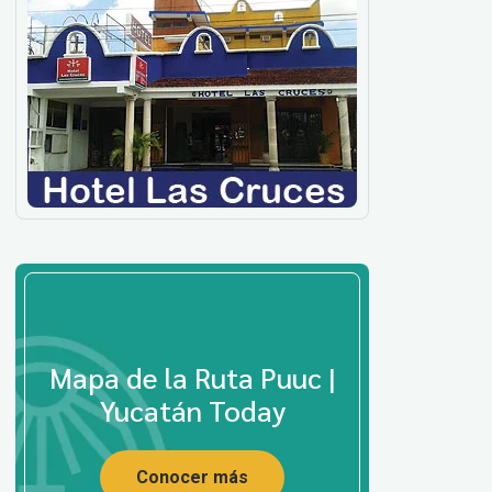
Mapa de la Ruta Puuc |
Yucatán Today
Conocer más