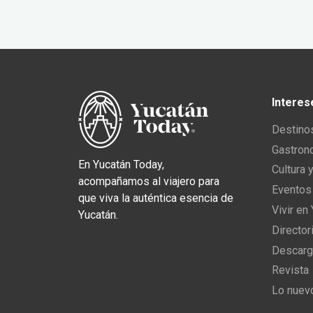
Interes
Destino
Gastron
En Yucatán Today,
Cultura 
acompañamos al viajero para
Eventos
que viva la auténtica esencia de
Vivir en
Yucatán.
Director
Descarg
Revista
Lo nuev