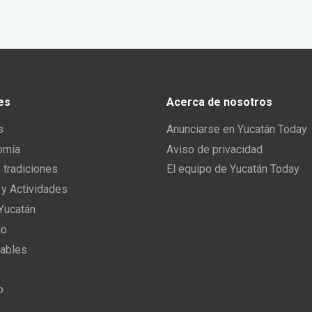
es
Acerca de nosotros
s
Anunciarse en Yucatán Today
omía
Aviso de privacidad
y tradiciones
El equipo de Yucatán Today
 y Actividades
 Yucatán
io
ables
o