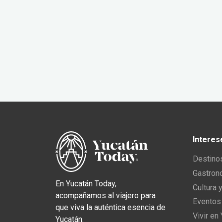
Interes
Destino
Gastron
En Yucatán Today,
Cultura 
acompañamos al viajero para
Eventos
que viva la auténtica esencia de
Vivir en
Yucatán.