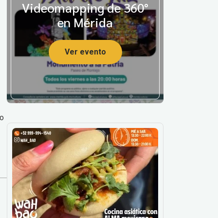
Videomapping de 360°
en Mérida
Ver evento
to