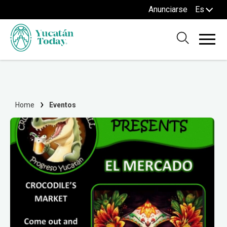
Anunciarse
Es
Home
Eventos