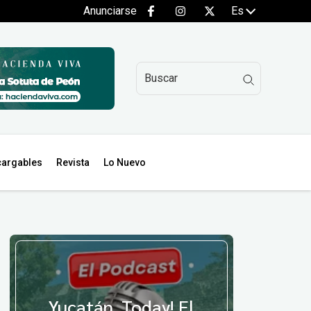
Anunciarse
Es
argables
Revista
Lo Nuevo
Yucatán, Today! El