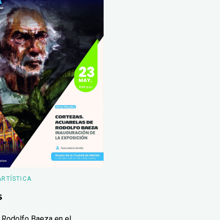
ARTÍSTICA
s
 Rodolfo Baeza en el