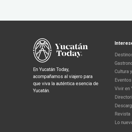
Interes
Destino
Gastron
En Yucatán Today,
Cultura 
acompañamos al viajero para
Eventos
que viva la auténtica esencia de
Vivir en
Yucatán.
Director
Descarg
Revista
Lo nuev