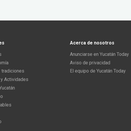
es
Acerca de nosotros
s
Anunciarse en Yucatán Today
omía
Aviso de privacidad
y tradiciones
El equipo de Yucatán Today
 y Actividades
 Yucatán
io
ables
o