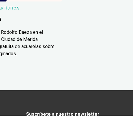
ARTÍSTICA
s
 Rodolfo Baeza en el
 Ciudad de Mérida.
ratuita de acuarelas sobre
ginados.
Suscríbete a nuestro newsletter
¿Enamorado de Yucatán? Recibe en tu
correo lo mejor de Yucatán Today.