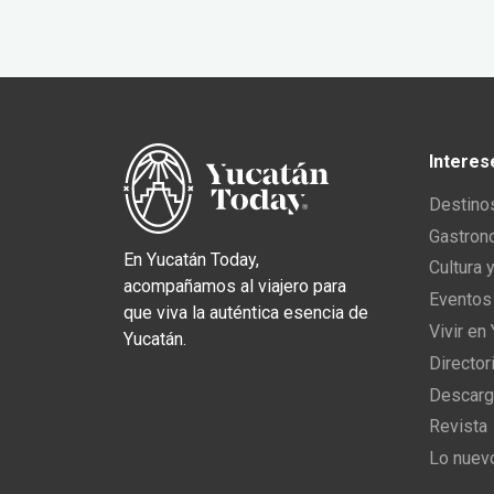
Interes
Destino
Gastron
En Yucatán Today,
Cultura 
acompañamos al viajero para
Eventos
que viva la auténtica esencia de
Vivir en
Yucatán.
Director
Descarg
Revista
Lo nuev