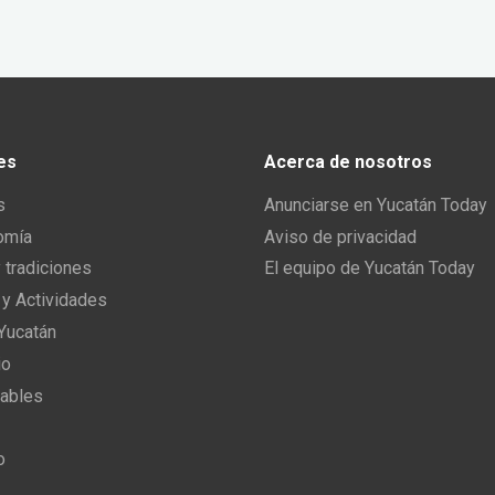
es
Acerca de nosotros
s
Anunciarse en Yucatán Today
omía
Aviso de privacidad
y tradiciones
El equipo de Yucatán Today
 y Actividades
 Yucatán
io
ables
o