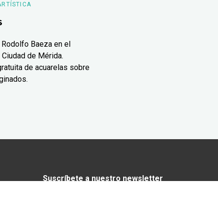
ARTÍSTICA
s
 Rodolfo Baeza en el
 Ciudad de Mérida.
ratuita de acuarelas sobre
ginados.
Suscríbete a nuestro newsletter
¿Enamorado de Yucatán? Recibe en tu
correo lo mejor de Yucatán Today.