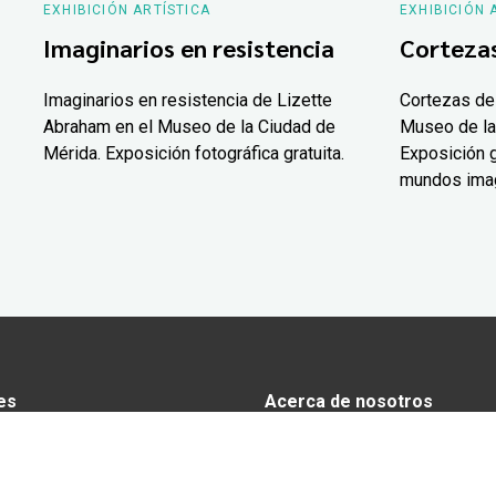
EXHIBICIÓN ARTÍSTICA
EXHIBICIÓN 
Imaginarios en resistencia
Corteza
Imaginarios en resistencia de Lizette
Cortezas de
Abraham en el Museo de la Ciudad de
Museo de la
Mérida. Exposición fotográfica gratuita.
Exposición g
mundos ima
es
Acerca de nosotros
s
Anunciarse en Yucatán Today
omía
Aviso de privacidad