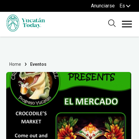
Anunciarse
Es
Home
Eventos