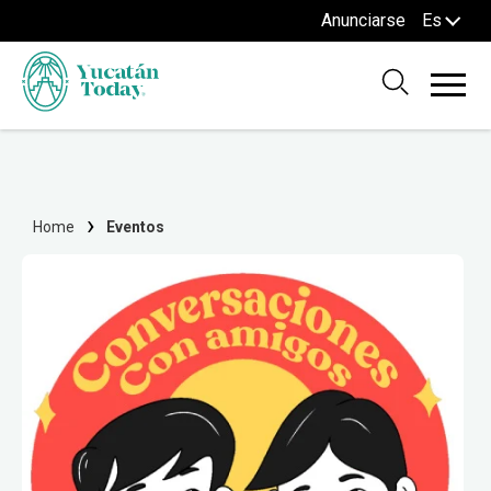
Anunciarse
Es
Home
Eventos