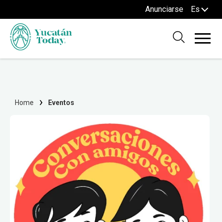
Anunciarse
Es
Home
Eventos