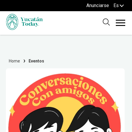
Anunciarse
Es
Home
Eventos