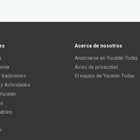
es
Acerca de nosotros
s
Anunciarse en Yucatán Today
omía
Aviso de privacidad
y tradiciones
El equipo de Yucatán Today
 y Actividades
 Yucatán
io
ables
o