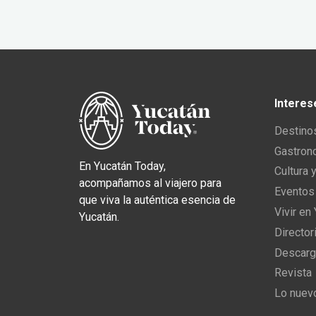
Interes
Destino
Gastron
En Yucatán Today,
Cultura 
acompañamos al viajero para
Eventos
que viva la auténtica esencia de
Vivir en
Yucatán.
Director
Descarg
Revista
Lo nuev