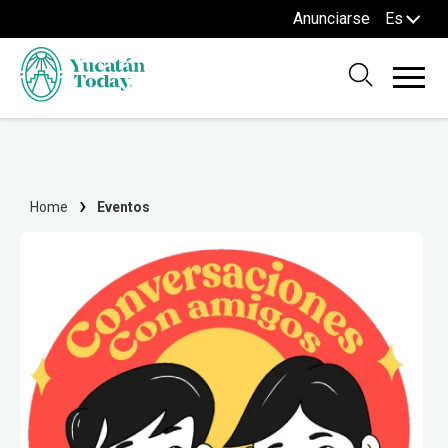
Anunciarse
Es
Home
Eventos