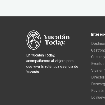
Interes
Destino
Gastron
En Yucatán Today,
Cultura 
acompañamos al viajero para
Eventos
que viva la auténtica esencia de
Vivir en
Yucatán.
Director
Descarg
Revista
Lo nuev