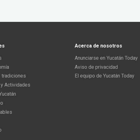
es
Acerca de nosotros
s
Anunciarse en Yucatán Today
omía
Aviso de privacidad
y tradiciones
El equipo de Yucatán Today
 y Actividades
 Yucatán
io
ables
o