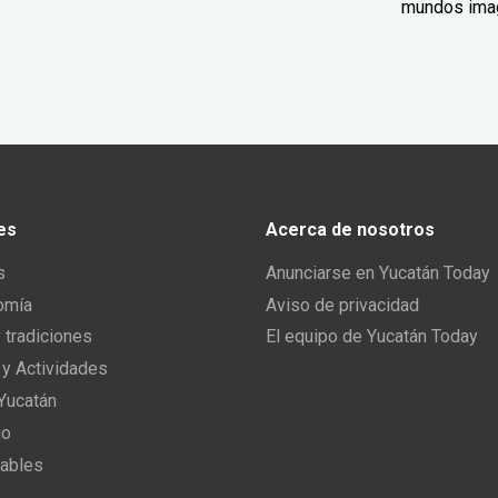
mundos ima
es
Acerca de nosotros
s
Anunciarse en Yucatán Today
omía
Aviso de privacidad
y tradiciones
El equipo de Yucatán Today
 y Actividades
 Yucatán
io
ables