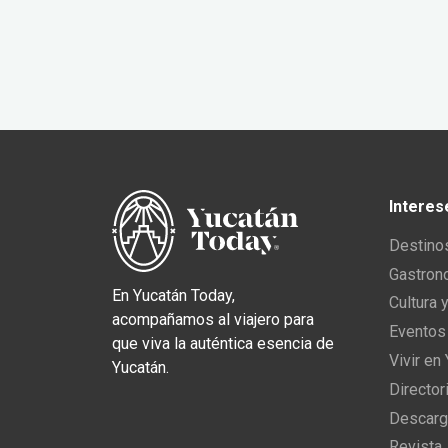
Interes
Destino
Gastron
En Yucatán Today,
Cultura 
acompañamos al viajero para
Eventos
que viva la auténtica esencia de
Vivir en
Yucatán.
Director
Descarg
Revista