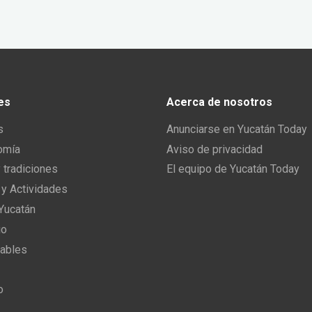
es
Acerca de nosotros
s
Anunciarse en Yucatán Today
omía
Aviso de privacidad
y tradiciones
El equipo de Yucatán Today
 y Actividades
 Yucatán
io
ables
o