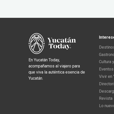
Interes
Destino
Gastron
En Yucatán Today,
Cultura 
acompañamos al viajero para
Eventos
que viva la auténtica esencia de
Vivir en
Yucatán.
Director
Descarg
Revista
Lo nuev