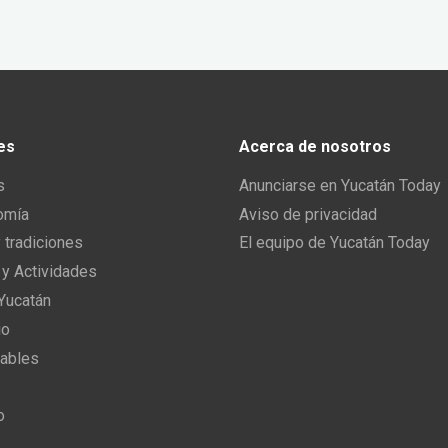
es
Acerca de nosotros
s
Anunciarse en Yucatán Today
omía
Aviso de privacidad
y tradiciones
El equipo de Yucatán Today
 y Actividades
 Yucatán
io
ables
o