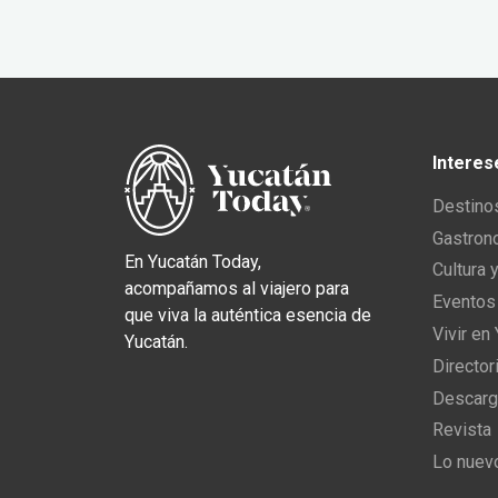
Interes
Destino
Gastron
En Yucatán Today,
Cultura 
acompañamos al viajero para
Eventos
que viva la auténtica esencia de
Vivir en
Yucatán.
Director
Descarg
Revista
Lo nuev