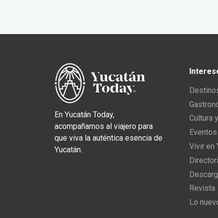
Interes
Destino
Gastron
En Yucatán Today,
Cultura 
acompañamos al viajero para
Eventos
que viva la auténtica esencia de
Vivir en
Yucatán.
Director
Descarg
Revista
Lo nuev