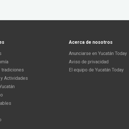
es
Acerca de nosotros
s
Anunciarse en Yucatán Today
omía
Aviso de privacidad
y tradiciones
El equipo de Yucatán Today
 y Actividades
 Yucatán
io
ables
o