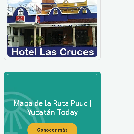
Mapa de la Ruta Puuc |
Yucatán Today
Conocer más