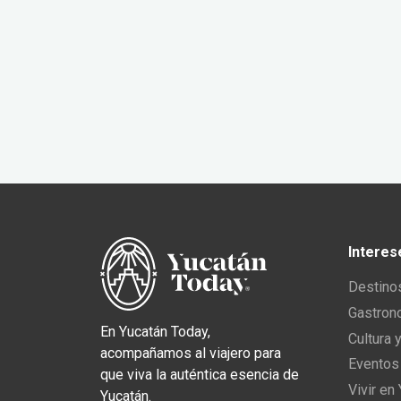
Interes
Destino
Gastron
En Yucatán Today,
Cultura 
acompañamos al viajero para
Eventos
que viva la auténtica esencia de
Vivir en
Yucatán.