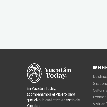
Interes
Destino
Gastron
En Yucatán Today,
Cultura 
acompañamos al viajero para
Eventos
que viva la auténtica esencia de
Vivir en
Yucatán.