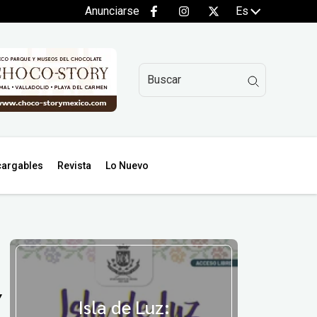
Anunciarse
Es
argables
Revista
Lo Nuevo
Y
Isla de Luz: