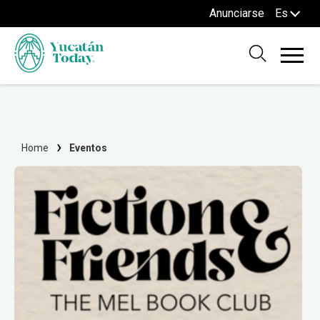
Anunciarse
Es
Home
Eventos