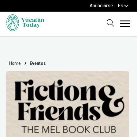
Anunciarse
Es
Home
Eventos