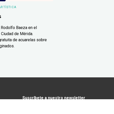
ARTÍSTICA
s
 Rodolfo Baeza en el
 Ciudad de Mérida.
ratuita de acuarelas sobre
ginados.
Suscríbete a nuestro newsletter
¿Enamorado de Yucatán? Recibe en tu
correo lo mejor de Yucatán Today.