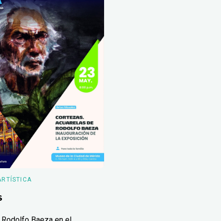
ARTÍSTICA
s
 Rodolfo Baeza en el