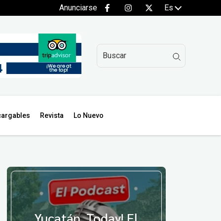
Anunciarse
Es
argables
Revista
Lo Nuevo
Yucatán, Today! El