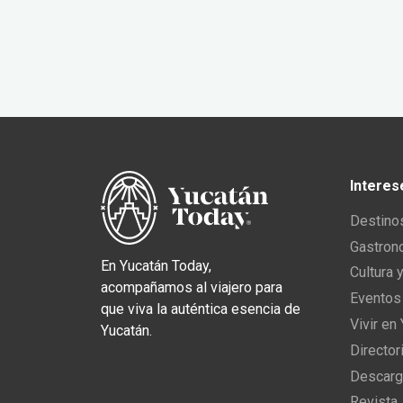
Interes
Destino
Gastron
En Yucatán Today,
Cultura 
acompañamos al viajero para
Eventos
que viva la auténtica esencia de
Vivir en
Yucatán.
Director
Descarg
Revista