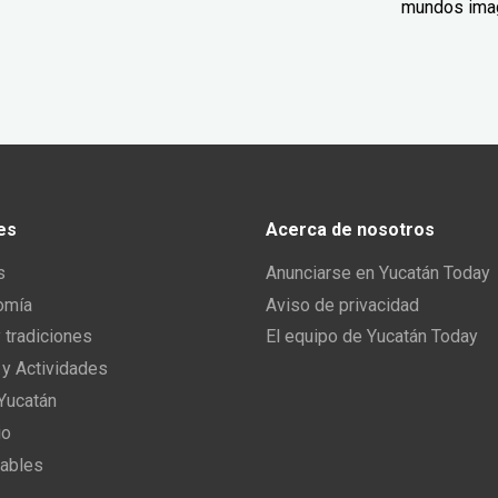
mundos ima
es
Acerca de nosotros
s
Anunciarse en Yucatán Today
omía
Aviso de privacidad
y tradiciones
El equipo de Yucatán Today
 y Actividades
 Yucatán
io
ables