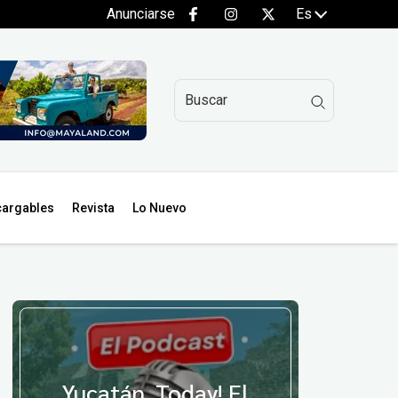
Anunciarse
Es
argables
Revista
Lo Nuevo
Yucatán, Today! El