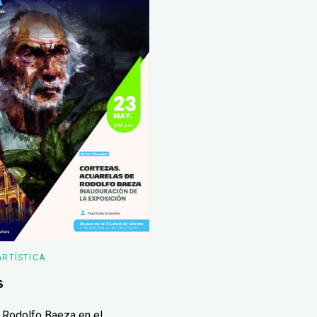
ARTÍSTICA
s
 Rodolfo Baeza en el