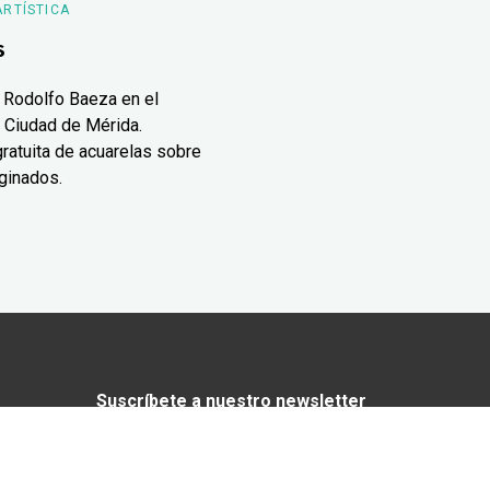
ARTÍSTICA
s
 Rodolfo Baeza en el
 Ciudad de Mérida.
ratuita de acuarelas sobre
ginados.
Suscríbete a nuestro newsletter
¿Enamorado de Yucatán? Recibe en tu
correo lo mejor de Yucatán Today.