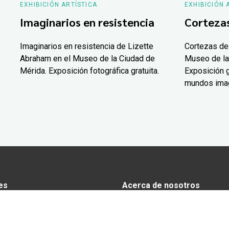
EXHIBICIÓN ARTÍSTICA
EXHIBICIÓN 
Imaginarios en resistencia
Corteza
Imaginarios en resistencia de Lizette
Cortezas de
Abraham en el Museo de la Ciudad de
Museo de la
Mérida. Exposición fotográfica gratuita.
Exposición g
mundos ima
es
Acerca de nosotros
s
Anunciarse en Yucatán Today
omía
Aviso de privacidad